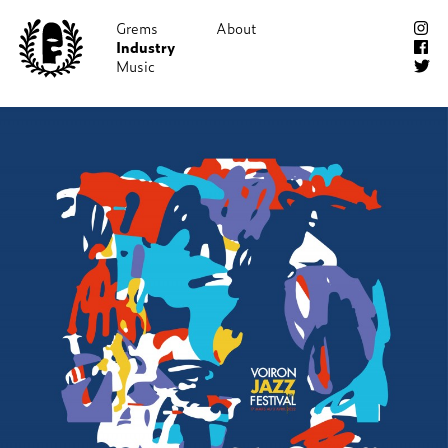
Grems
About
Industry
Shop!
Music