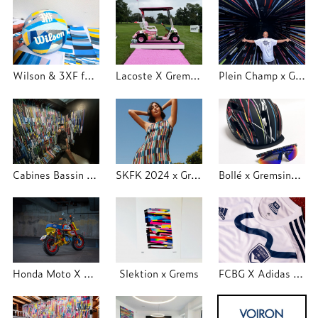
Wilson & 3XF festival - Trajectoire Studio
Lacoste X Grems Industry - LLODF - Trajectoire Studio
Plein Champ x Grems Industry 2024
Cabines Bassin d'Hiver Molitor
SKFK 2024 x Grems Industry
Bollé x Gremsindustry
Honda Moto X Grems Industry
Slektion x Grems
FCBG X Adidas X Grems