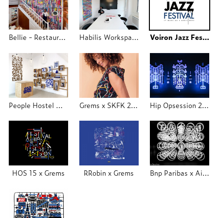
Bellie - Restaurant Lyon
Habilis Workspace
Voiron Jazz Festival
People Hostel Marseille X Grems
Grems x SKFK 2020
Hip Opsession 2019 exposition
HOS 15 x Grems
RRobin x Grems
Bnp Paribas x Aimko x 20 Syl X Grems