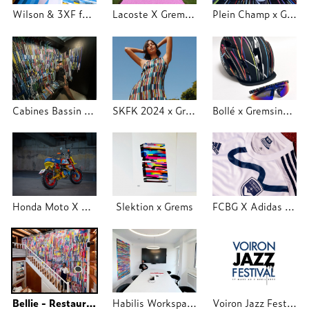
Wilson & 3XF festival - Trajectoire Studio
Lacoste X Grems Industry - LLODF - Trajectoire Studio
Plein Champ x Grems Industry 2024
Cabines Bassin d'Hiver Molitor
SKFK 2024 x Grems Industry
Bollé x Gremsindustry
Honda Moto X Grems Industry
Slektion x Grems
FCBG X Adidas X Grems
Bellie - Restaurant Lyon
Habilis Workspace
Voiron Jazz Festival